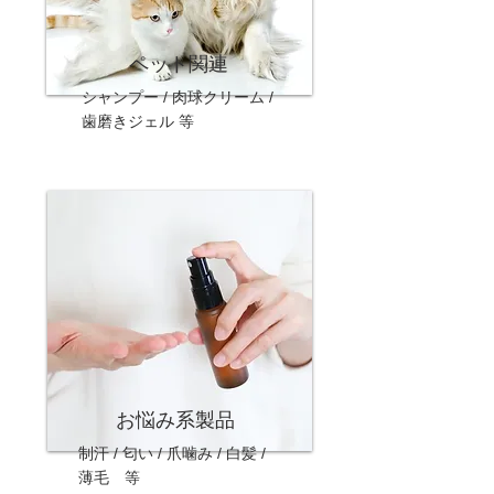
ペット関連
シャンプー / 肉球クリーム /
歯磨きジェル 等
お悩み系製品
制汗 / 匂い / 爪噛み / 白髪 /
薄毛 等