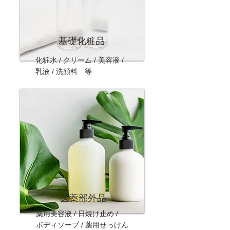
​基礎化粧品
化粧水 / クリーム / 美容液 /
乳液 /
洗顔料 等
医薬部外品
薬用美容液 / 日焼け止め /
ボディソープ /
薬用せっけん