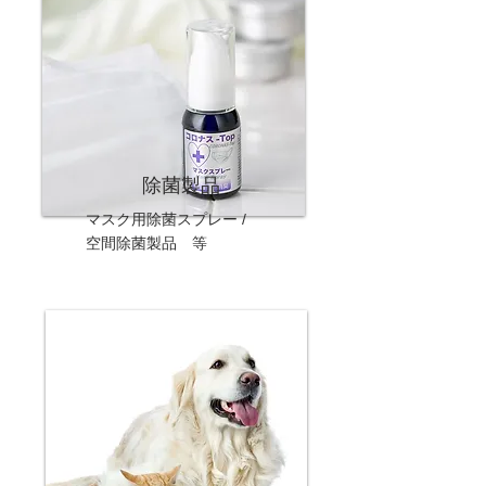
除菌製品
マスク用除菌スプレー /
​空間除菌製品 等