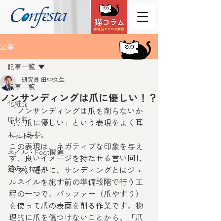
記事
記事一覧
研究員 田中久生
記事一覧
ノンサンディングは爪に優しい！？
化粧品
「ノンサンディングは爪を削らないか
原材料
ら、爪に優しい」という表現をよく耳
にします。
ペットケア
この表現は、ネガティブな印象を与え
ネイル・Foot関連
ず、良いイメージを持たせる言い回し
猫のあれこれ
です。確かに、サンディングとはジェ
ルネイルを施す前の準備段階で行う工
程の一つで、バッファー（爪やすり）
を使って爪の表面を削る作業です。物
理的に爪を傷つけないことから、「爪